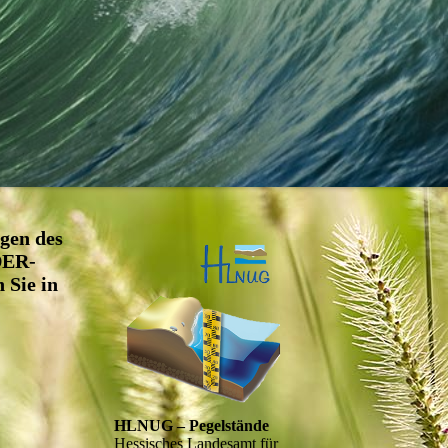
gen des
DER-
Sie in
HLNUG – Pegelstände
Hessisches Landesamt für