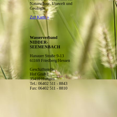
Naturschutz, Umwelt und
Geologie
Zur Karte »
Wasserverband
NIDDER-
SEEMENBACH
Hanauer Straße 9-13
61169 Friedberg/Hessen
Geschäftsstelle:
Hof Graß 1
35410 Hungen
Tel.: 06402 511 - 8843
Fax: 06402 511 - 8810