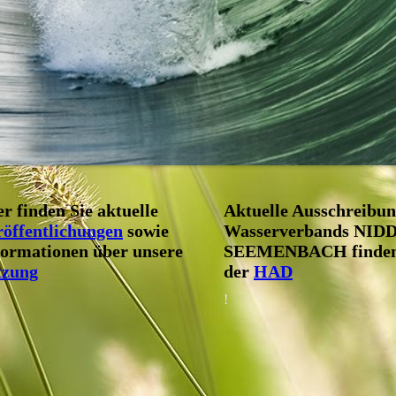
r finden Sie aktuelle
Aktuelle Ausschreibun
röffentlichungen
sowie
Wasserverbands NID
formationen
über unsere
SEEMENBACH finden 
tzung
der
HAD
!